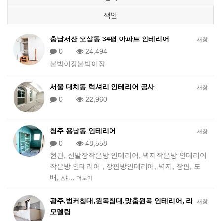
색인
충남서산 오삼동 34평 아파트 인테리어
새창
0
24,494
붙박이장붙박이장
서울 대치동 럭셔리 인테리어 공사
새창
0
22,960
청주 용남동 인테리어
새창
0
48,558
현관, 신발장작은방 인테리어, 벽지작은방 인테리어
작은방 인테리어 , 장판방인테리어, 벽지, 장판, 도
배, 샤…
더보기
광주,벙커침대,원목침대,맞춤원목 인테리어, 리
새창
모델링