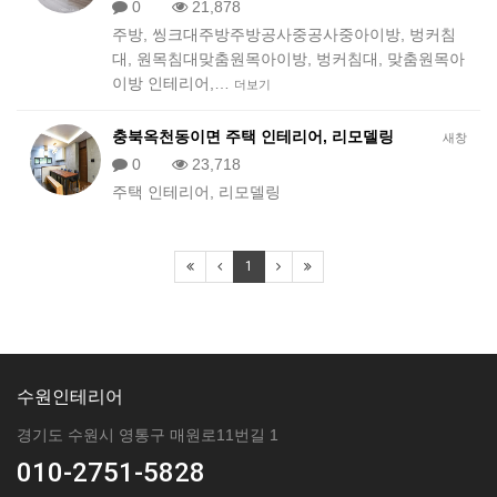
0
21,878
주방, 씽크대주방주방공사중공사중아이방, 벙커침
대, 원목침대맞춤원목아이방, 벙커침대, 맞춤원목아
이방 인테리어,…
더보기
충북옥천동이면 주택 인테리어, 리모델링
새창
0
23,718
주택 인테리어, 리모델링
1
수원인테리어
경기도 수원시 영통구 매원로11번길 1
010-2751-5828