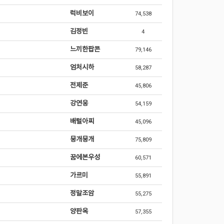
럭비보이
74,538
김정빈
4
느끼한팝콘
79,146
엄처시하
58,287
전제준
45,806
강연웅
54,159
배털아찌
45,096
뭉개뭉개
75,809
꿈에본우성
60,571
가르미
55,891
정말조암
55,275
양판옥
57,355