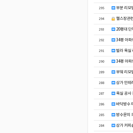
부분 리모델
295
헬스장관
294
20평대 단
293
34평 아파
292
빌라 욕실
291
34평 아파
290
부엌 리모
289
상가 인테리
288
욕실 공사 
287
바닥방수 
286
방수문의 
285
상가 커피숍
284