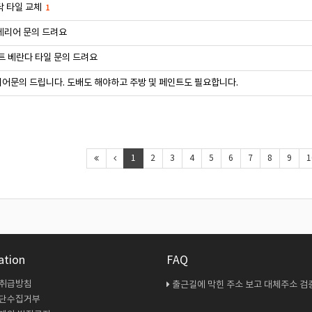
닥 타일 교체
1
테리어 문의 드려요
트 베란다 타일 문의 드려요
어문의 드립니다. 도배도 해야하고 주방 및 페인트도 필요합니다.
1
2
3
4
5
6
7
8
9
1
ation
FAQ
 취급방침
출근길에 막힌 주소 보고 대체주소 검증 다시 해봤
무단수집거부