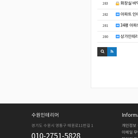
화장실 바
283
아파트 인
282
34평 아파
281
상가인테리
280
수원인테리어
Inform
경기도 수원시 영통구 매원로11번길 1
개인정보
이메일 
010-2751-5828