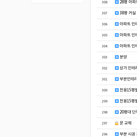
28평 아파
308
38평 거실
307
아파트 인
306
아파트 인
305
아파트 인
304
분양
303
상가 인테리
302
부분인테리
301
전용15평
300
전용15평
299
20평대 단
298
문 교체
297
부분 시공
296