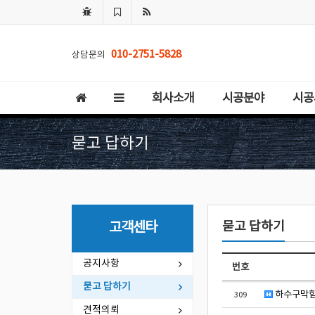
010-2751-5828
상담문의
회사소개
시공분야
시공
묻고 답하기
묻고 답하기
고객센타
공지사항
번호
묻고 답하기
하수구막힘 
309
견적의뢰