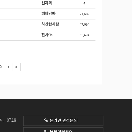
신지희
4
깨비맘마
71,532
하산한사람
47,964
천사05
63,674
0
07.18
네요
온라인 견적문의