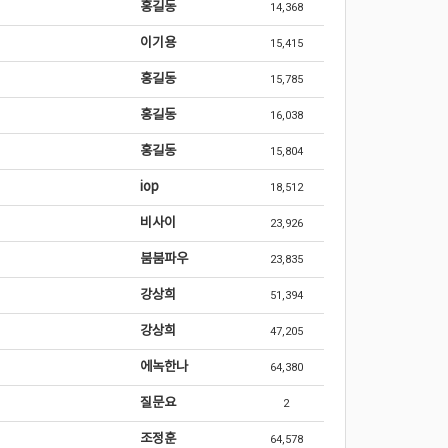
홍길동
14,368
이기용
15,415
홍길동
15,785
홍길동
16,038
홍길동
15,804
iop
18,512
비사이
23,926
붐붐파우
23,835
강상희
51,394
강상희
47,205
에녹한나
64,380
질문요
2
조정훈
64,578