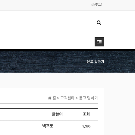
로그인
묻고 답하기
홈 > 고객센타 > 묻고 답하기
글쓴이
조회
백프로
9,395