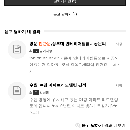
전체게시판 (2)
묻고 답하기 (2)
묻고 답하기 내 결과
방문,
현관문
,싱크대 인테리어필름시공문의
새창
넘어져쿵
G
\r\n\r\n\r\n\r\n\r\n기존에 인테리어필름으로 시공되
어있는거 같아요. 옛날 갈색? 체리색 인거같…
더보
기
수원 34평 아파트리모델링 견적
새창
김성철
G
수원 영통에 위치하고 있는 34평 아파트 리모델링
문의 입니다.\r\n10년된 아파트 방3개 욕실2개\r\n…
더보기
묻고 답하기
결과 더보기