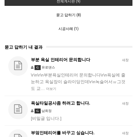
전체게시판 (9)
묻고 답하기 (8)
시공사례 (1)
묻고 답하기 내 결과
부분 욕실 인테리어 문의합니다
새창
유로댄스
G
\r\n\r\n부분욕실인테리어 문의합니다\r\n욕실에 줄
눈하고 욕실장이 슬라이딩인데\r\n녹슬어서ㅠ그것
도 교…
더보기
욕실타일공사좀 하려고 합니다.
새창
남희정
G
[비밀글 입니다.]
부엌인테리어를 바꾸고 싶습니다.
새창