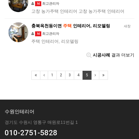
최고관리자
M
고창 농가주택 인테리어 고창 농가주택 인테리어
충북옥천동이면
주택
인테리어, 리모델링
새창
최고관리자
M
주택 인테리어, 리모델링
시공사례
결과 더보기
1
2
3
4
5
수원인테리어
경기도 수원시 영통구 매원로11번길 1
010-2751-5828