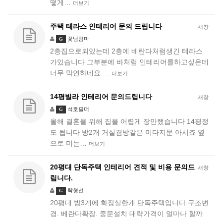
떻게…
더보기
주택 테라스 인테리어 문의 드립니다
새창
꽃님엄마
G
2층집으로되있는데 2층에 베란다처럼생긴 테라스
가있습니다 그부분에 바처럼 인테리어를하고싶은데
너무 막연하네요 …
더보기
14평빌라 인테리어 문의드립니다
새창
석호필더
G
올해 결혼을 위해 집을 어렵게 장만했습니다 14평정
도 됩니다 방2개 거실겸방같은 미다지문 아시죠 옆
으로 미는…
더보기
20평대 단독주택 인테리어 견적 및 비용 문의드
새창
립니다.
탁형선
G
20평대 방3개에 화장실한개 단독주택입니다.구조변
경. 베란다확장. 중문설치 대략가격이 얼마나 할까