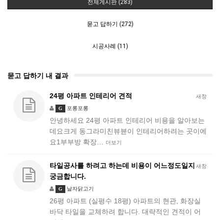
전체게시판 (283)
묻고 답하기 (272)
시공사례 (11)
묻고 답하기 내 결과
24평 아파트 인테리어 견적
새창
포롱포롱
G
안녕하세요 24평 아파트 인테리어 비용을 알아보는
데요크게 동그라미친뷰뷴이 인테리어하려는 곳이에
요1부부방 확장…
더보기
타일공사를 하려고 하는데 비용이 어느정도일지
새창
궁금합니다.
날자닭고기
G
26평 아파트 (실평수 18평) 아파트의 현관, 화장실
바닥 타일을 교체하려 합니다. 대략적인 견적이 어