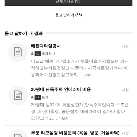
전체게시판 (55)
묻고 답하기 (55)
묻고 답하기 내 결과
베란다타일공사
새창
또자혀니
G
어느날 베란다타일몇개가 부풀어올라서밟으면 와지
직하고부서질것같고 다뜯어내서공사를맡기려니 비
용과어수선할것같고어찌…
더보기
20평대 단독주택 인테리어 비용
새창
돈키
G
20평대 방3개에 화장실한개 단독주택입니다.구조변
경. 베란다확장. 중문설치 대략가격이 얼마나 할까
요??그리고…
더보기
부분 리모델링 비용문의 (욕실, 방문, 거실바닥)
새창