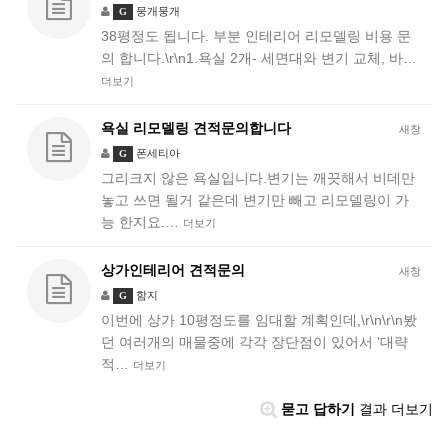
뭉개뭉개
G
38평정도 됩니다. 부분 인테리어 리모델링 비용 문
의 합니다.\r\n1.욕실 2개- 세면대와 변기 교체, 바…
더보기
욕실 리모델링 견적문의합니다
새창
폰세티아
G
그리크지 않은 욕실입니다.변기는 깨끗해서 비데만
놓고 쓰면 될거 같은데 변기만 빼고 리모델링이 가
능 한지요.…
더보기
상가인테리어 견적문의
새창
함지
G
이번에 상가 10평정도를 임대할 계획인데,\r\n\r\n봤
던 여러개의 매물중에 각각 장단점이 있어서 '대략
적…
더보기
묻고 답하기
결과 더보기