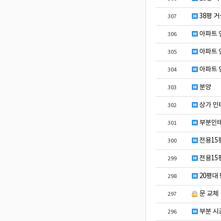
38평 
307
아파트 
306
아파트 
305
아파트 
304
분양
303
상가 인
302
부분인테
301
전용15
300
전용15
299
20평대
298
문 교체
297
부분 시
296