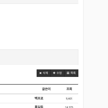
삭제
수정
목록
글쓴이
조회
백프로
9,401
홍길동
14,375