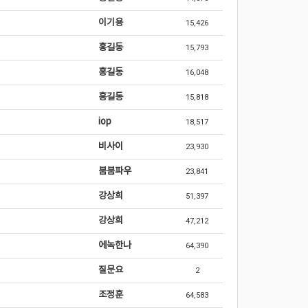
이기용
15,426
홍길동
15,793
홍길동
16,048
홍길동
15,818
iop
18,517
비사이
23,930
붐붐파우
23,841
강상희
51,397
강상희
47,212
에녹한나
64,390
질문요
2
조정훈
64,583