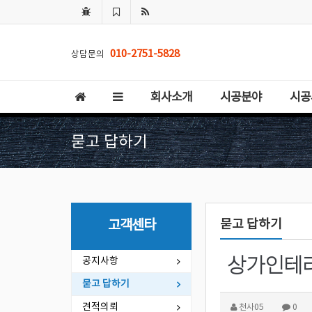
010-2751-5828
상담문의
회사소개
시공분야
시공
묻고 답하기
묻고 답하기
고객센타
공지사항
묻고 답하기
견적의뢰
천사05
0