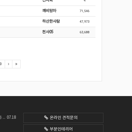
신지희
4
깨비맘마
71,546
하산한사람
47,973
천사05
63,688
0
07.18
네요
온라인 견적문의
부분인테리어