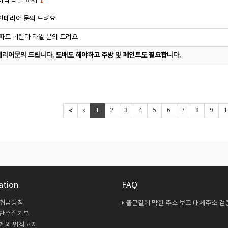
바닥 타일 교체
1
인테리어 문의 드려요
아파트 베란다 타일 문의 드려요
리어문의 드립니다. 도배도 해야하고 주방 및 페인트도 필요합니다.
1
2
3
4
5
6
7
8
9
1
ation
FAQ
 취급방침
출근길에 막힌 주소 보고 대체주소 검증 다시 해봤
무단수집거부
계와 법적고지