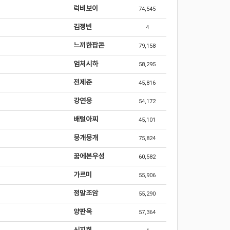
럭비보이
74,545
김정빈
4
느끼한팝콘
79,158
엄처시하
58,295
전제준
45,816
강연웅
54,172
배털아찌
45,101
뭉개뭉개
75,824
꿈에본우성
60,582
가르미
55,906
정말조암
55,290
양판옥
57,364