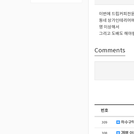
이번에 드립커피전
동네 상가인테리어에
영 이상해서
그리고 도배도 해야
Comments
번호
하수구막힘
309
28평 
308