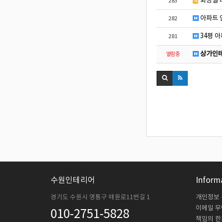
화장실 
283
아파트 
282
34평 
281
상가인테
열람중
수원인테리어
Inform
경기도 수원시 영통구 매원로11번길 1
개인정보
이메일 
010-2751-5828
책임의 한