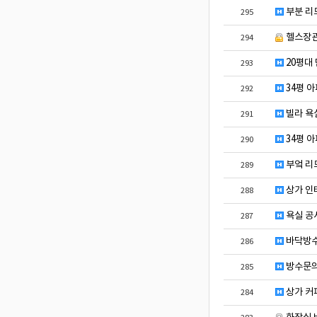
부분 리모
295
헬스장
294
20평대
293
34평 
292
빌라 욕
291
34평 
290
부엌 리
289
상가 인
288
욕실 공
287
바닥방수
286
방수문의
285
상가 커
284