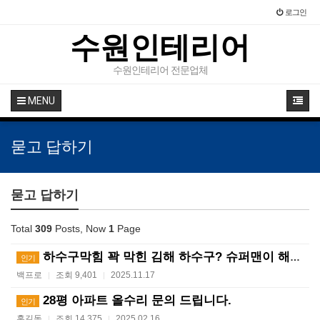
로그인
수원인테리어
수원인테리어 전문업체
MENU
묻고 답하기
묻고 답하기
Total
309
Posts, Now
1
Page
하수구막힘 꽉 막힌 김해 하수구? 슈퍼맨이 해결사! ?…
인기
백프로
조회 9,401
2025.11.17
|
|
28평 아파트 올수리 문의 드립니다.
인기
홍길동
조회 14,375
2025.02.16
|
|