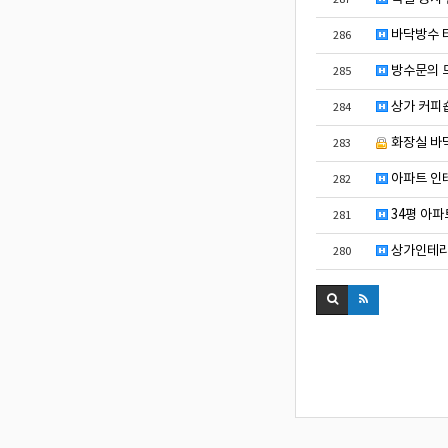
바닥방수 
286
방수문의 
285
상가 커피숍
284
화장실 바
283
아파트 인
282
34평 아파
281
상가인테리
280