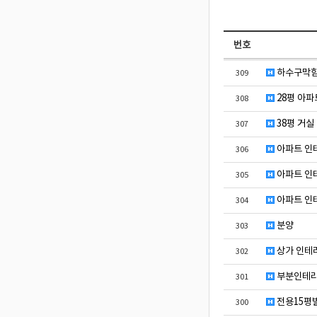
번호
하수구막힘 
309
28평 아파
308
38평 거실
307
아파트 인
306
아파트 인
305
아파트 인
304
분양
303
상가 인테리
302
부분인테리
301
전용15평
300