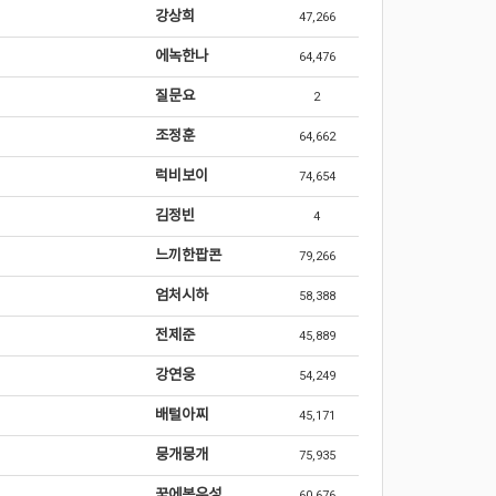
강상희
47,266
에녹한나
64,476
질문요
2
조정훈
64,662
럭비보이
74,654
김정빈
4
느끼한팝콘
79,266
엄처시하
58,388
전제준
45,889
강연웅
54,249
배털아찌
45,171
뭉개뭉개
75,935
꿈에본우성
60,676