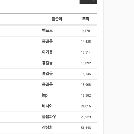
글쓴이
조회
백프로
9,478
홍길동
14,435
이기용
15,514
홍길동
15,892
홍길동
16,145
홍길동
15,908
iop
18,582
비사이
24,016
붐붐파우
23,929
강상희
51,443