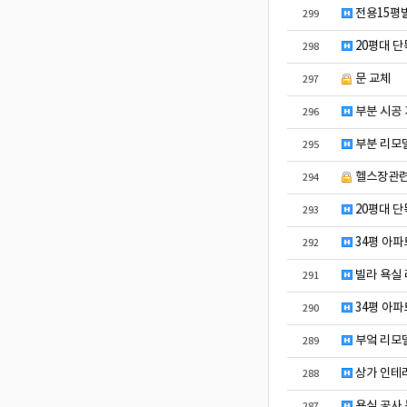
전용15평
299
20평대 단
298
문 교체
297
부분 시공
296
부분 리모델
295
헬스장관
294
20평대 단
293
34평 아파
292
빌라 욕실
291
34평 아파
290
부엌 리모
289
상가 인테리
288
욕실 공사 
287