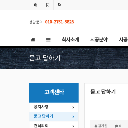
010-2751-5828
상담문의
회사소개
시공분야
시공
묻고 답하기
묻고 답하기
고객센타
공지사항
묻고 답하기
견적의뢰
김기열
0