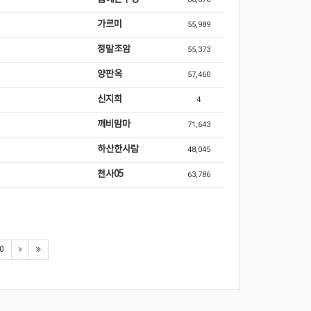
가르미
55,989
정말조암
55,373
양판옥
57,460
신지희
4
깨비맘마
71,643
하산한사람
48,045
천사05
63,786
0