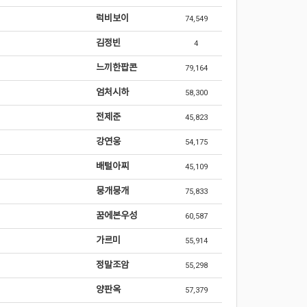
럭비보이
74,549
김정빈
4
느끼한팝콘
79,164
엄처시하
58,300
전제준
45,823
강연웅
54,175
배털아찌
45,109
뭉개뭉개
75,833
꿈에본우성
60,587
가르미
55,914
정말조암
55,298
양판옥
57,379