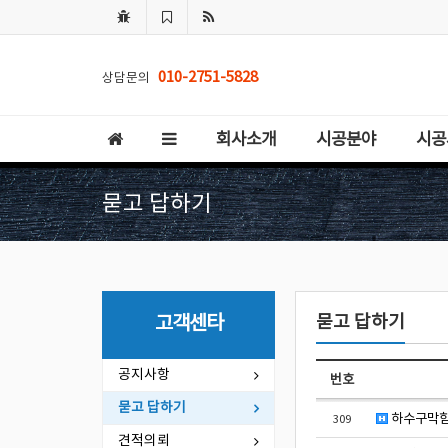
010-2751-5828
상담문의
회사소개
시공분야
시공
묻고 답하기
묻고 답하기
고객센타
공지사항
번호
묻고 답하기
하수구막힘 
309
견적의뢰