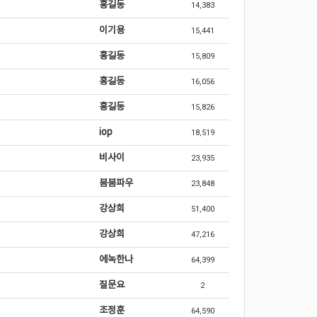
홍길동
14,383
이기용
15,441
홍길동
15,809
홍길동
16,056
홍길동
15,826
iop
18,519
비사이
23,935
붐붐파우
23,848
강상희
51,400
강상희
47,216
에녹한나
64,399
질문요
2
조정훈
64,590