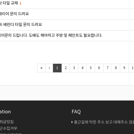
닥 타일 교체
1
테리어 문의 드려요
트 베란다 타일 문의 드려요
어문의 드립니다. 도배도 해야하고 주방 및 페인트도 필요합니다.
1
2
3
4
5
6
7
8
9
1
ation
FAQ
 취급방침
출근길에 막힌 주소 보고 대체주소 검증 다시 해봤
무단수집거부