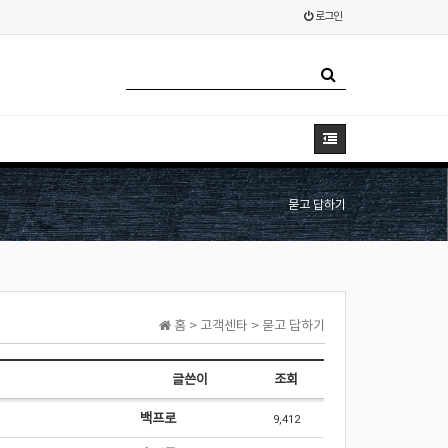
로그인
묻고 답하기
홈 > 고객센타 > 묻고 답하기
글쓴이
조회
백프로
9,412