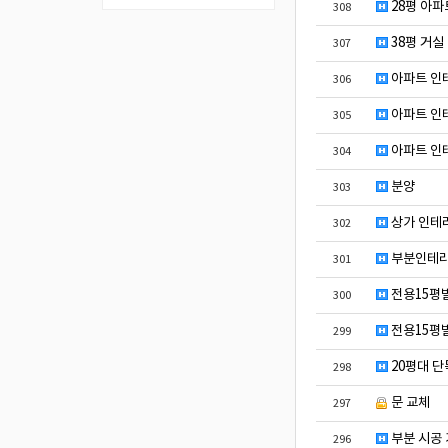
28평 아파
308
38평 거실
307
아파트 인
306
아파트 인
305
아파트 인
304
분양
303
상가 인테리
302
부분인테리
301
전용15평
300
전용15평
299
20평대 단
298
문 교체
297
부분 시공
296