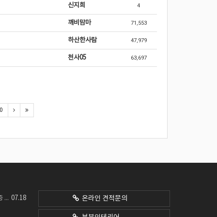
신지희
4
깨비맘마
71,553
하산한사람
47,979
천사05
63,697
0
07.18
네요
온라인 견적문의