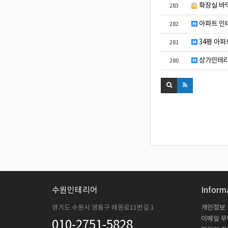
화장실 바
283
아파트 인
282
34평 아파
281
상가인테리
280
수원인테리어
Inform
경기도 수원시 영통구 매원로11번길 1
개인정보
이메일 
010-2751-5828