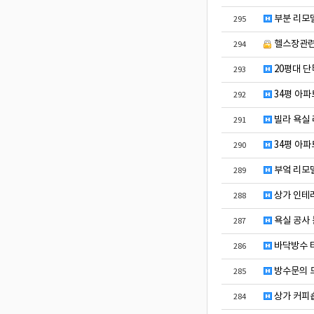
부분 리모델
295
헬스장관
294
20평대 단
293
34평 아파
292
빌라 욕실
291
34평 아파
290
부엌 리모
289
상가 인테리
288
욕실 공사 
287
바닥방수 
286
방수문의 
285
상가 커피숍
284