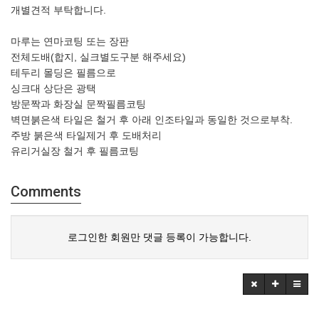
개별견적 부탁합니다.
마루는 연마코팅 또는 장판
전체도배(합지, 실크별도구분 해주세요)
테두리 몰딩은 필름으로
싱크대 상단은 광택
방문짝과 화장실 문짝필름코팅
벽면붉은색 타일은 철거 후 아래 인조타일과 동일한 것으로부착.
주방 붉은색 타일제거 후 도배처리
유리거실장 철거 후 필름코팅
Comments
로그인한 회원만 댓글 등록이 가능합니다.