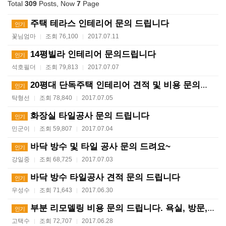
Total
309
Posts, Now
7
Page
주택 테라스 인테리어 문의 드립니다
인기
꽃님엄마
조회 76,100
2017.07.11
|
|
14평빌라 인테리어 문의드립니다
인기
석호필더
조회 79,813
2017.07.07
|
|
20평대 단독주택 인테리어 견적 및 비용 문의드립니다.
인기
탁형선
조회 78,840
2017.07.05
|
|
화장실 타일공사 문의 드립니다
인기
민군이
조회 59,807
2017.07.04
|
|
바닥 방수 및 타일 공사 문의 드려요~
인기
강일중
조회 68,725
2017.07.03
|
|
바닥 방수 타일공사 견적 문의 드립니다
인기
우성수
조회 71,643
2017.06.30
|
|
부분 리모델링 비용 문의 드립니다. 욕실, 방문, 거실…
인기
고택수
조회 72,707
2017.06.28
|
|