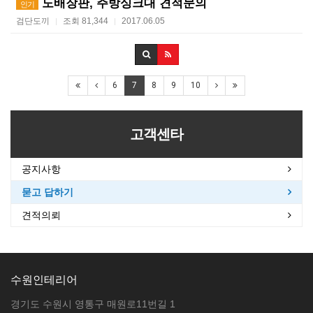
도배장판, 주방싱크대 견적문의
인기
검단도끼
조회 81,344
2017.06.05
|
|
6
7
8
9
10
고객센타
공지사항
묻고 답하기
견적의뢰
수원인테리어
경기도 수원시 영통구 매원로11번길 1