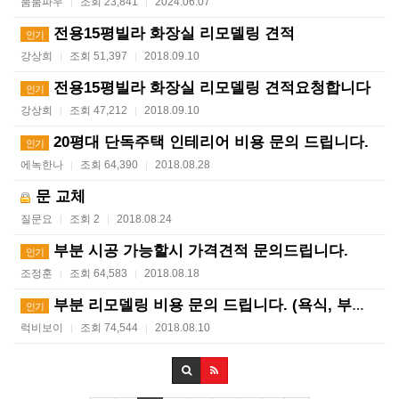
붐붐파우
조회 23,841
2024.06.07
|
|
전용15평빌라 화장실 리모델링 견적
인기
강상희
조회 51,397
2018.09.10
|
|
전용15평빌라 화장실 리모델링 견적요청합니다
인기
강상희
조회 47,212
2018.09.10
|
|
20평대 단독주택 인테리어 비용 문의 드립니다.
인기
에녹한나
조회 64,390
2018.08.28
|
|
문 교체
질문요
조회 2
2018.08.24
|
|
부분 시공 가능할시 가격견적 문의드립니다.
인기
조정훈
조회 64,583
2018.08.18
|
|
부분 리모델링 비용 문의 드립니다. (욕식, 부엌, 방…
인기
럭비보이
조회 74,544
2018.08.10
|
|