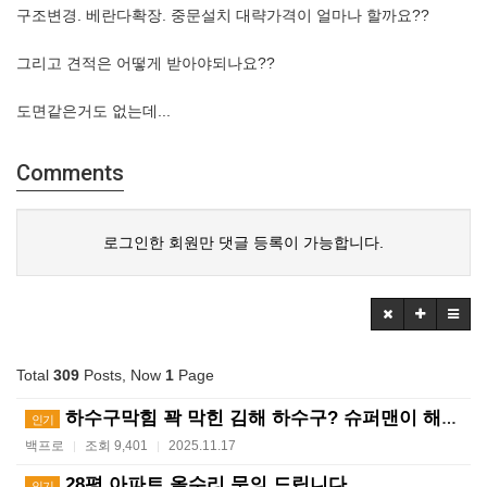
구조변경. 베란다확장. 중문설치 대략가격이 얼마나 할까요??
그리고 견적은 어떻게 받아야되나요??
도면같은거도 없는데...
Comments
로그인한 회원만 댓글 등록이 가능합니다.
Total
309
Posts, Now
1
Page
하수구막힘 꽉 막힌 김해 하수구? 슈퍼맨이 해결사! ?…
인기
백프로
조회 9,401
2025.11.17
|
|
28평 아파트 올수리 문의 드립니다.
인기