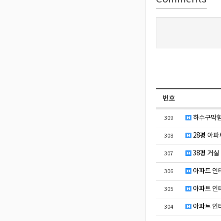
번호
하수구막힘 
309
28평 아파
308
38평 거실
307
아파트 인
306
아파트 인
305
아파트 인
304