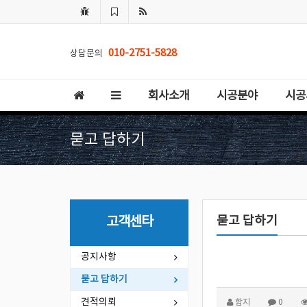
010-2751-5828
상담문의
회사소개
시공분야
시공
묻고 답하기
묻고 답하기
고객센타
공지사항
묻고 답하기
견적의뢰
함지
0