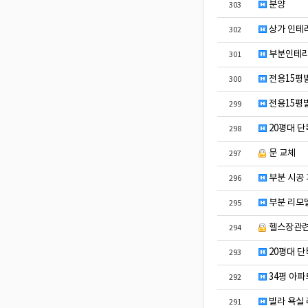
분양
303
상가 인테리
302
부분인테리
301
전용15평
300
전용15평
299
20평대 단
298
문 교체
297
부분 시공
296
부분 리모델
295
헬스장관
294
20평대 단
293
34평 아파
292
빌라 욕실
291