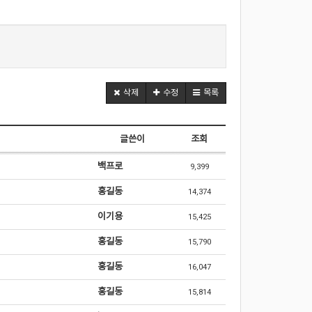
삭제
수정
목록
글쓴이
조회
백프로
9,399
홍길동
14,374
이기용
15,425
홍길동
15,790
홍길동
16,047
홍길동
15,814