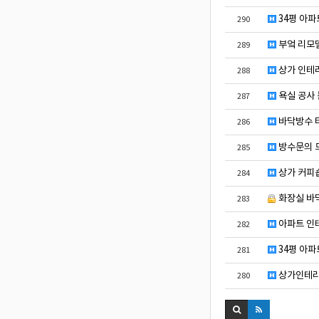
34평 아파
290
부엌 리모
289
상가 인테리
288
욕실 공사 
287
바닥방수 
286
방수문의 
285
상가 커피숍
284
화장실 바
283
아파트 인
282
34평 아파
281
상가인테리
280