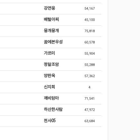
강연웅
54,167
배털아찌
45,100
뭉개뭉개
75,818
꿈에본우성
60,578
가르미
55,904
정말조암
55,288
양판옥
57,362
신지희
4
깨비맘마
71,541
하산한사람
47,972
천사05
63,684