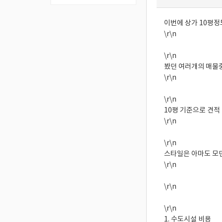
이번에 상가 10평정
\r\n
\r\n
봤던 여러개의 매물중
\r\n
\r\n
10평 기준으로 견적
\r\n
\r\n
스타일은 아마도 모
\r\n
\r\n
\r\n
1. 수도시설 비용