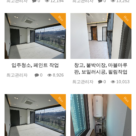
최고관리자
0
12,194
최고관리자
0
13,252
Hot
Hot
입주청소, 페인트 작업
창고, 붙박이장, 마블마루
판, 보일러시공, 필림작업
최고관리자
0
8,926
최고관리자
0
10,013
Hot
Hot