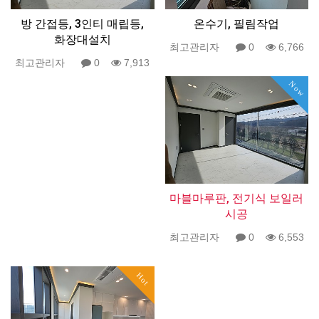
방 간접등, 3인티 매립등,
온수기, 필림작업
화장대설치
최고관리자
0
6,766
최고관리자
0
7,913
Now
마블마루판, 전기식 보일러
시공
최고관리자
0
6,553
Hot