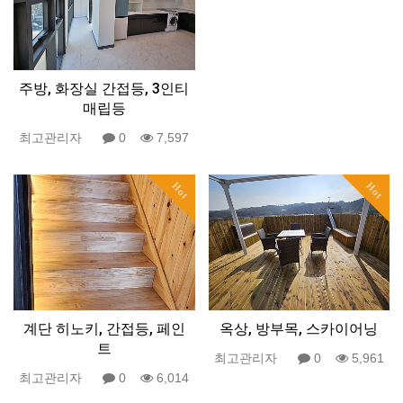
주방, 화장실 간접등, 3인티
매립등
최고관리자
0
7,597
Hot
Hot
계단 히노키, 간접등, 페인
옥상, 방부목, 스카이어닝
트
최고관리자
0
5,961
최고관리자
0
6,014