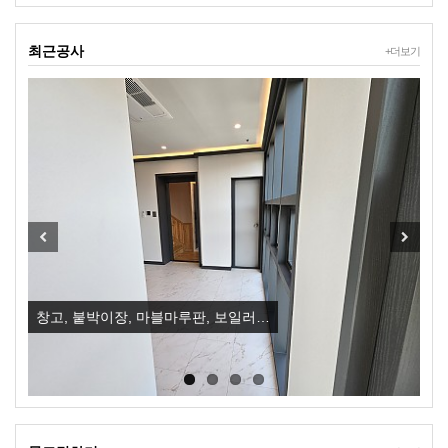
최근공사
+더보기
Previous
Next
창고, 붙박이장, 마블마루판, 보일러…
입