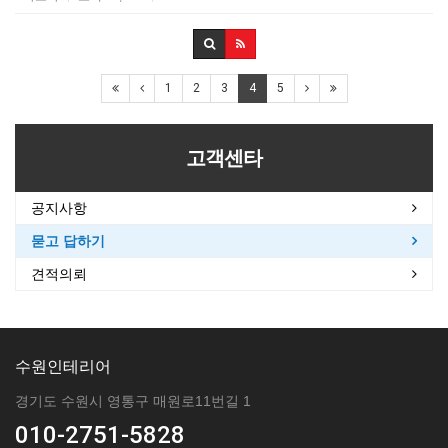
1
2
3
4
5
고객센타
공지사항
묻고 답하기
견적의뢰
수원인테리어
경기도 수원시 영통구 매원로11번길 1
010-2751-5828