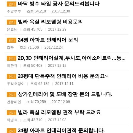
바닥 방수 타일 공사 문의드려봅니다
인기
주말부부
조회 54,210
2017.12.30
|
|
빌라 욕실 리모델링 비용문의
인기
은별님
조회 45,705
2017.12.29
|
|
24평 아파트 인테리어 문의
인기
갑빠
조회 71,506
2017.12.24
|
|
2D,3D 인테리어설계,투시도,아이소메트릭...등 해 …
인기
이환규
조회 50,408
2017.12.12
|
|
20평대 단독주책 인테리어 비용 문의요~
인기
우리호랑이
조회 62,135
2017.12.11
|
|
상가인테리어 및 도배 장판 문의 드립니다.
인기
건빵폐인
조회 70,259
2017.12.09
|
|
빌라 욕실 리모델링 견적 부탁 드려요
인기
박병석
조회 43,710
2017.12.08
|
|
34평 아파트 인테리어견적 문의합니다.
인기