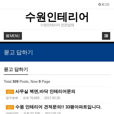
로그인
수원인테리어
수원인테리어 전문업체
MENU
묻고 답하기
묻고 답하기
Total
309
Posts, Now
9
Page
사무실 벽면,바닥 인테리어문의
인기
방구뽀뽀
조회 70,693
2017.05.20
|
|
수원 인테리어 견적문의!! 33평아파트입니다.
인기
대발이02
조회 52,326
2017.05.19
|
|