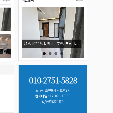
최근공사
+더보기
+더보기
창고, 붙박이장, 마블마루판, 보일러…
입주청소, 페인트 
010-2751-5828
월-금 : 오전9시 ~ 오후7시
런치타임 : 12:30 ~ 13:30
일/공휴일은 휴무